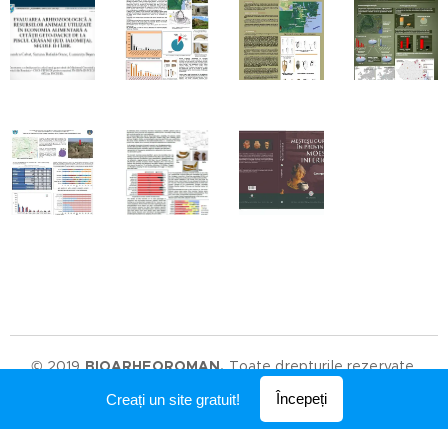
© 2019
BIOARHEOROMAN.
Toate drepturile rezervate.
Creat cu
Webnode
Începeți
Creați un site gratuit!